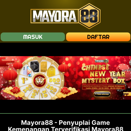
MASUK
DAFTAR
Mayora88 - Penyuplai Game
Kemenangan Terverifikasi Mayora88